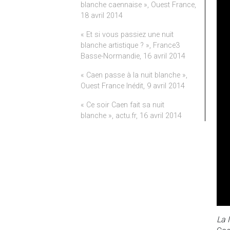
blanche caennaise », Ouest France,
18 avril 2014
« Et si vous passiez une nuit
blanche artistique ? »,
France3
Basse-Normandie, 16 avril 2014
« Caen passe à la nuit blanche »,
Ouest France Inédit, 9 avril 2014
« Ce soir Caen fait sa nuit
blanche », actu.fr, 16 avril 2014
La 