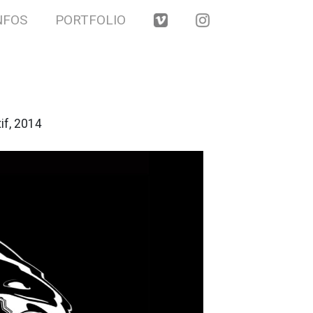
NFOS
PORTFOLIO
V
I
if, 2014