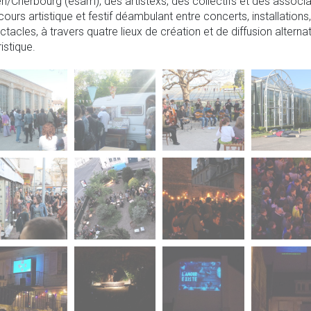
n/Cherbourg (ésam), des artistexs, des collectifs et des associa
cours artistique et festif déambulant entre concerts, installation
ctacles, à travers quatre lieux de création et de diffusion alternati
istique.