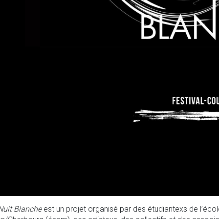
Nuit Blanche
est un projet organisé par des étudiantexs de l’écol